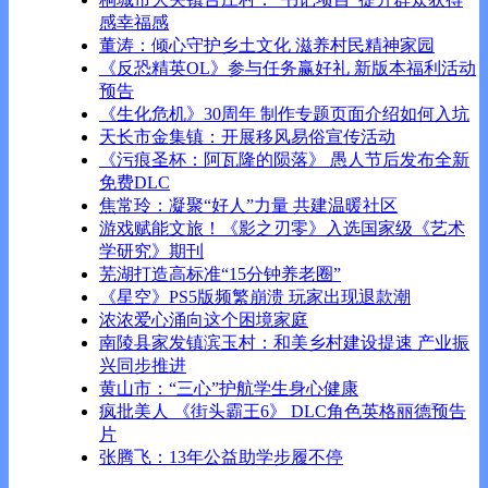
感幸福感
董涛：倾心守护乡土文化 滋养村民精神家园
《反恐精英OL》参与任务赢好礼 新版本福利活动
预告
《生化危机》30周年 制作专题页面介绍如何入坑
天长市金集镇：开展移风易俗宣传活动
《污痕圣杯：阿瓦隆的陨落》 愚人节后发布全新
免费DLC
焦常玲：凝聚“好人”力量 共建温暖社区
游戏赋能文旅！《影之刃零》入选国家级《艺术
学研究》期刊
芜湖打造高标准“15分钟养老圈”
《星空》PS5版频繁崩溃 玩家出现退款潮
浓浓爱心涌向这个困境家庭
南陵县家发镇滨玉村：和美乡村建设提速 产业振
兴同步推进
黄山市：“三心”护航学生身心健康
疯批美人 《街头霸王6》 DLC角色英格丽德预告
片
张腾飞：13年公益助学步履不停