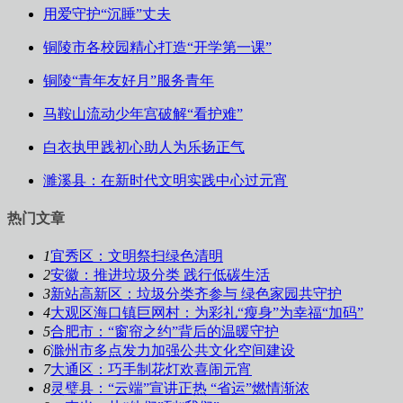
用爱守护“沉睡”丈夫
铜陵市各校园精心打造“开学第一课”
铜陵“青年友好月”服务青年
马鞍山流动少年宫破解“看护难”
白衣执甲践初心助人为乐扬正气
濉溪县：在新时代文明实践中心过元宵
热门文章
1
宜秀区：文明祭扫绿色清明
2
安徽：推进垃圾分类 践行低碳生活
3
新站高新区：垃圾分类齐参与 绿色家园共守护
4
大观区海口镇巨网村：为彩礼“瘦身”为幸福“加码”
5
合肥市：“窗帘之约”背后的温暖守护
6
滁州市多点发力加强公共文化空间建设
7
大通区：巧手制花灯欢喜闹元宵
8
灵璧县：“云端”宣讲正热 “省运”燃情渐浓