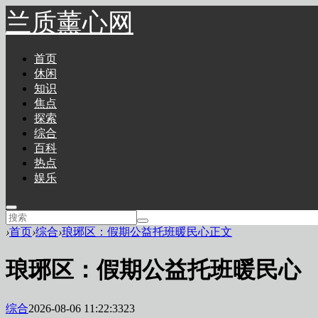
兰质薰心网
首页
休闲
知识
焦点
探索
综合
百科
热点
娱乐
›
首页
›
综合
›
琅琊区：假期公益托班暖民心正文
琅琊区：假期公益托班暖民心
综合
2026-08-06 11:22:33
23