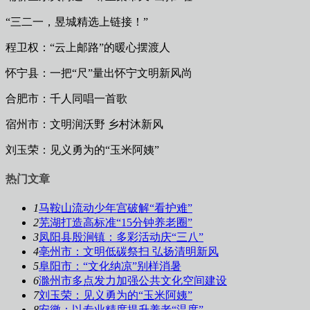
“三二一，昱城精选上链接！”
程卫权：“云上邮路”的暖心摆渡人
怀宁县：一把“尺”量出怀宁文明新风尚
合肥市：千人同唱一首歌
宿州市：文明润沃野 乡村沐新风
刘玉荣：见义勇为的“玉米阿姨”
热门文章
1
马鞍山流动少年宫破解“看护难”
2
芜湖打造高标准“15分钟养老圈”
3
凤阳县殷涧镇：多彩活动庆“三八”
4
亳州市：文明低碳祭扫 弘扬清明新风
5
阜阳市：“文化纳凉”别样消暑
6
滁州市多点发力加强公共文化空间建设
7
刘玉荣：见义勇为的“玉米阿姨”
8
安徽：以专业精度提升养老“温度”