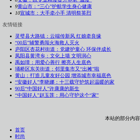
9
黄山市：“三心”护航学生身心健康
10
宣城市：大手牵小手 清明祭英烈
友情链接
灵璧县大路镇：云端传新风 红娘牵良缘
“00后”辅警勇闯火海救人灭火
庐阳区杏花村街道：党建护童心 环保伴成长
凤阳县黄湾乡：文化上墙 文明润心
禹如璋：用爱心善行 擦亮人生底色
埇桥区东关街道：邻里集市又“出摊”啦
黄山：打造儿童友好公园 增添城市幸福底色
“安徽好人”李晓娜：十三载守护筑起温暖的家
90后“中国好人”许康康的新生
“中国好人”赵玉莲：用心守护这个“家”
本站的部分内容
首页
时尚