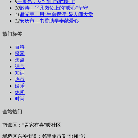
9
一束光，从“他们”到“我们”
10
於涛：平凡岗位上的“暖心”坚守
11
谢光荣：用“生命摆渡”显人间大爱
12
安庆市：书香助学奉献爱心
热门标签
百科
探索
焦点
综合
知识
热点
娱乐
休闲
时尚
全站热门
南谯区：“吾家有喜”暖社区
埇桥区东关街道：邻里集市又“出摊”啦