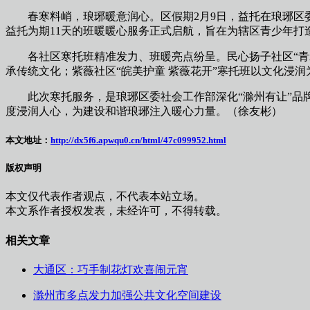
春寒料峭，琅琊暖意润心。区假期2月9日，益托
在琅琊区
益托为期11天的班暖
暖心服务正式启航，旨在为辖区青少年打
各社区寒托班精准发力、班暖亮点纷呈。民心扬子社区“青禾
承传统文化；紫薇社区“皖美护童 紫薇花开”寒托班以文化浸
此次寒托服务，是琅琊区委社会工作部深化“滁州有让”品牌
度浸润人心，为建设和谐琅琊注入暖心力量。（徐友彬）
本文地址：
http://dx5f6.apwqu0.cn/html/47c099952.html
版权声明
本文仅代表作者观点，不代表本站立场。
本文系作者授权发表，未经许可，不得转载。
相关文章
大通区：巧手制花灯欢喜闹元宵
滁州市多点发力加强公共文化空间建设