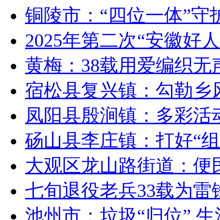
铜陵市：“四位一体”守
2025年第二次“安徽好
黄梅：38载用爱编织无
宿松县复兴镇：勾勒乡
凤阳县殷涧镇：多彩活动
砀山县李庄镇：打好“组
大观区龙山路街道：便
七旬退役老兵33载为雷
池州市：垃圾“归位” 