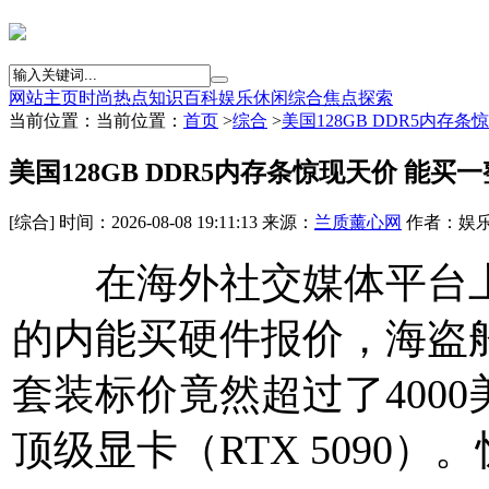
网站主页
时尚
热点
知识
百科
娱乐
休闲
综合
焦点
探索
当前位置：当前位置：
首页
>
综合
>
美国128GB DDR5内存
美国128GB DDR5内存条惊现天价 能买
[综合] 时间：2026-08-08 19:11:13 来源：
兰质薰心网
作者：娱乐
在海外社交媒体平台上
的内能买硬件报价，海盗船
套装标价竟然超过了400
顶级显卡（RTX 5090）