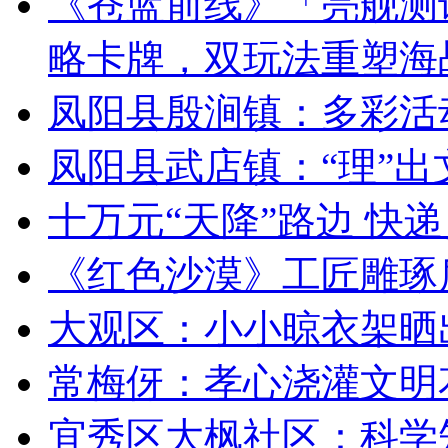
《苍蓝前线》「亮舰测试
略卡牌，双玩法重塑海
凤阳县殷涧镇：多彩活动
凤阳县武店镇：“理”出
十万元“天降”路边 快
《红色沙漠》工匠雕琢
大观区：小小晾衣架晒
常梅伢：孝心浇灌文明
宜秀区大枫社区：科学