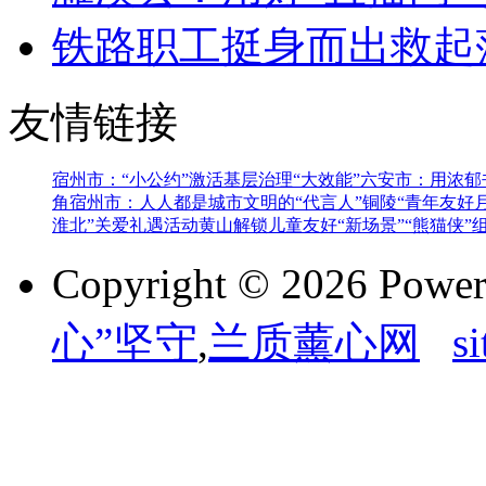
铁路职工挺身而出救起
友情链接
宿州市：“小公约”激活基层治理“大效能”
六安市：用浓郁
角
宿州市：人人都是城市文明的“代言人”
铜陵“青年友好
淮北”关爱礼遇活动
黄山解锁儿童友好“新场景”
“熊猫侠”
Copyright © 2026 Powe
心”坚守
,
兰质薰心网
s